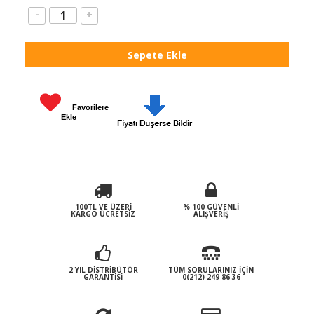
-
+
Favorilere
Ekle
100TL VE ÜZERI
% 100 GÜVENLI
KARGO ÜCRETSIZ
ALIŞVERIŞ
2 YIL DISTRIBÜTÖR
TÜM SORULARINIZ İÇIN
GARANTISI
0(212) 249 86 36