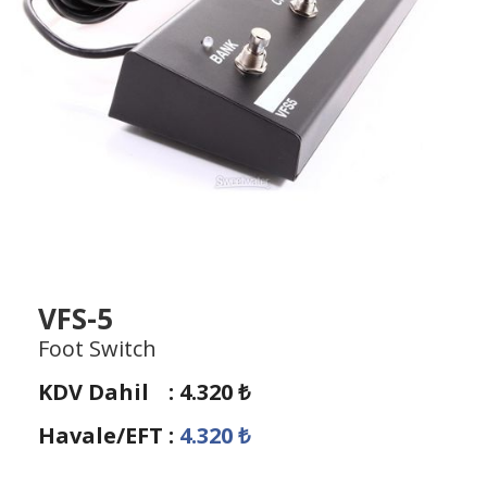
VFS-5
Foot Switch
KDV Dahil
:
4.320
₺
Havale/EFT
:
4.320
₺