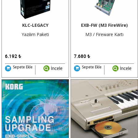
KLC-LEGACY
EXB-FW (M3 FireWire)
Yazılım Paketi
M3 / Fireware Kartı
6.192
₺
7.680
₺
Sepete Ekle
Sepete Ekle
İncele
İncele