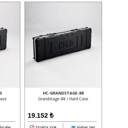
3
HC-GRANDSTAGE-88
Case
Grandstage-88 / Hard Case
19.152
₺
Stokta Yok
İncele
Haber Ver