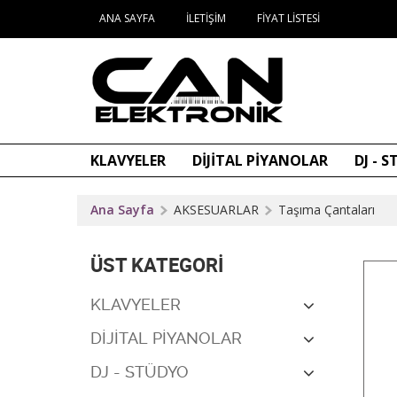
ANA SAYFA
İLETIŞIM
FIYAT LISTESI
KLAVYELER
DİJİTAL PİYANOLAR
DJ - 
Ana Sayfa
AKSESUARLAR
Taşıma Çantaları
ÜST KATEGORI
KLAVYELER
DİJİTAL PİYANOLAR
DJ - STÜDYO