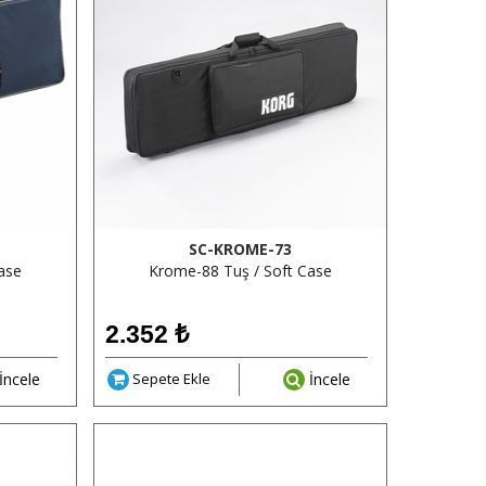
SC-KROME-73
ase
Krome-88 Tuş / Soft Case
2.352
₺
İncele
Sepete Ekle
İncele