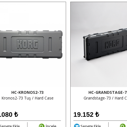
HC-KRONOS2-73
HC-GRANDSTAGE-7
Kronos2-73 Tuş / Hard Case
Grandstage-73 / Hard 
.080
₺
19.152
₺
Sepete Ekle
İncele
Sepete Ekle