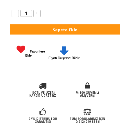
-
+
Favorilere
Ekle
100TL VE ÜZERI
% 100 GÜVENLI
KARGO ÜCRETSIZ
ALIŞVERIŞ
2 YIL DISTRIBÜTÖR
TÜM SORULARINIZ İÇIN
GARANTISI
0(212) 249 86 36