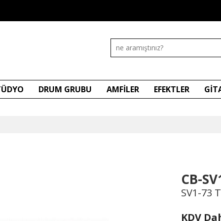
STÜDYO
DRUM GRUBU
AMFİLER
EFEKTLER
GİT
CB-SV
SV1-73 T
KDV Dah