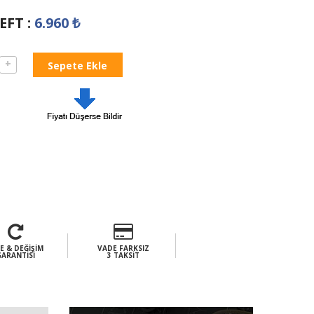
EFT
:
6.960
₺
+
E & DEĞIŞIM
VADE FARKSIZ
GARANTISI
3 TAKSIT