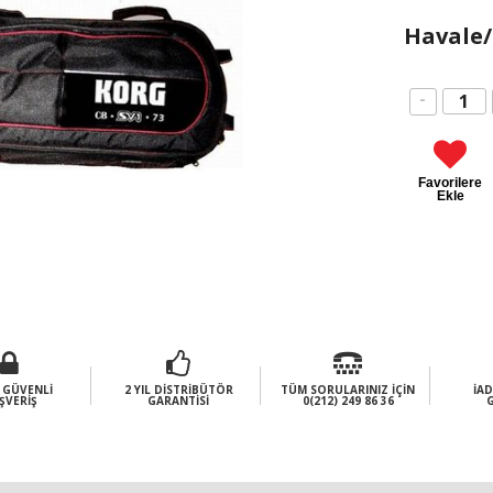
Havale/
-
Favorilere
Ekle
 GÜVENLI
2 YIL DISTRIBÜTÖR
TÜM SORULARINIZ İÇIN
İAD
ŞVERIŞ
GARANTISI
0(212) 249 86 36