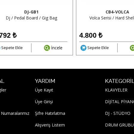
DJ-GB1
CB4-VOLCA
Dj / Pedal Board / Gig Bag
Volca Serisi / Hard She
.792
₺
4.800
₺
Sepete Ekle
İncele
Sepete Ekle
AL
YARDIM
KATEGORI
iler
Üye Kayıt
KLAVYELER
Üye Girişi
DİJİTAL PİYA
 Numaralarımız
Şifre Hatırlatma
DJ - STÜDYO
Alışveriş Listem
DRUM GRUBU