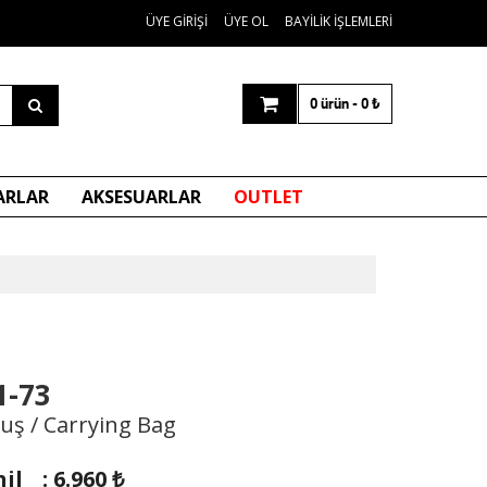
ÜYE GIRIŞI
ÜYE OL
BAYILIK İŞLEMLERI
0 ürün
-
0
₺
ARLAR
AKSESUARLAR
OUTLET
1-73
uş / Carrying Bag
il
:
6.960
₺