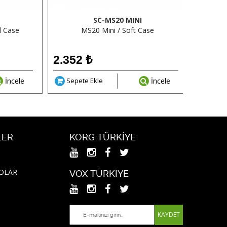
SC-MS20 MINI
ll Case
MS20 Mini / Soft Case
Minilogue
2.352
₺
1.92
İncele
Sepete Ekle
İncele
Sepe
LER
KORG TÜRKIYE
NOLAR
VOX TÜRKIYE