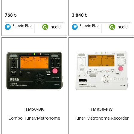
768
₺
3.840
₺
Sepete Ekle
Sepete Ekle
İncele
İncele
TM50-BK
TMR50-PW
Combo Tuner/Metronome
Tuner Metronome Recorder