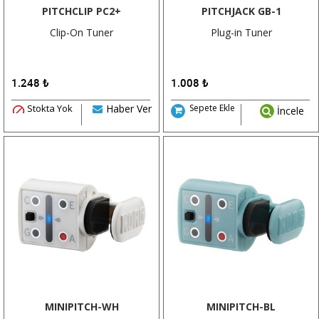
PITCHCLIP PC2+
PITCHJACK GB-1
Clip-On Tuner
Plug-in Tuner
1.248
₺
1.008
₺
Stokta Yok
Haber Ver
Sepete Ekle
İncele
MINIPITCH-WH
MINIPITCH-BL