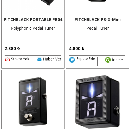
PITCHBLACK PORTABLE PB04
PITCHBLACK PB-X-Mini
Polyphonic Pedal Tuner
Pedal Tuner
2.880
₺
4.800
₺
Stokta Yok
Haber Ver
Sepete Ekle
İncele