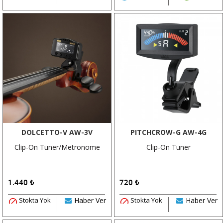
DOLCETTO-V AW-3V
PITCHCROW-G AW-4G
Clip-On Tuner/Metronome
Clip-On Tuner
1.440
₺
720
₺
Stokta Yok
Haber Ver
Stokta Yok
Haber Ver