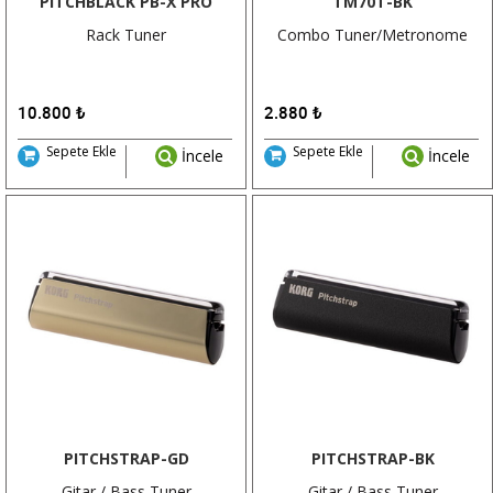
PITCHBLACK PB-X PRO
TM70T-BK
Rack Tuner
Combo Tuner/Metronome
10.800
₺
2.880
₺
Sepete Ekle
Sepete Ekle
İncele
İncele
PITCHSTRAP-GD
PITCHSTRAP-BK
Gitar / Bass Tuner
Gitar / Bass Tuner