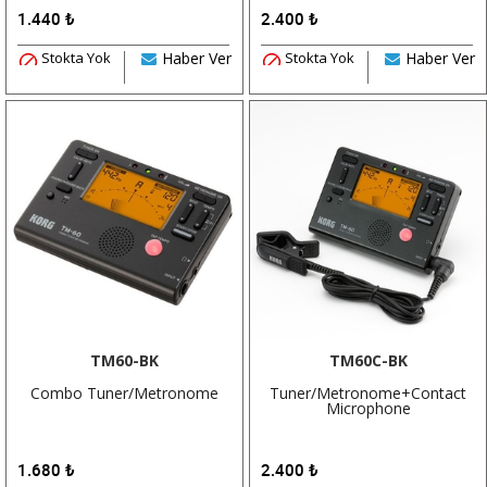
1.440
₺
2.400
₺
Stokta Yok
Haber Ver
Stokta Yok
Haber Ver
TM60-BK
TM60C-BK
Combo Tuner/Metronome
Tuner/Metronome+Contact
Microphone
1.680
₺
2.400
₺