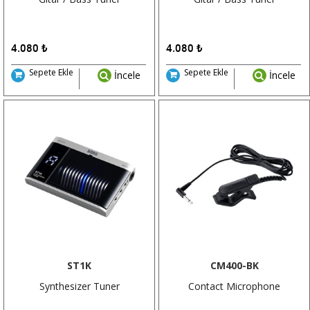
4.080
₺
4.080
₺
Sepete Ekle
Sepete Ekle
İncele
İncele
ST1K
CM400-BK
Synthesizer Tuner
Contact Microphone