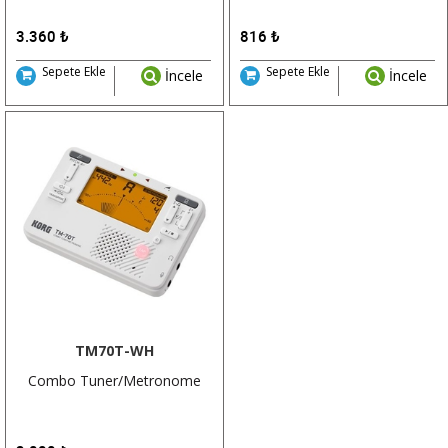
3.360
₺
816
₺
Sepete Ekle
Sepete Ekle
İncele
İncele
TM70T-WH
Combo Tuner/Metronome