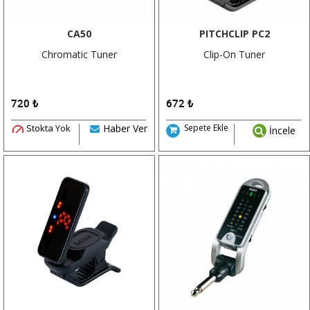
CA50
PITCHCLIP PC2
Chromatic Tuner
Clip-On Tuner
720
₺
672
₺
Stokta Yok
Haber Ver
Sepete Ekle
İncele