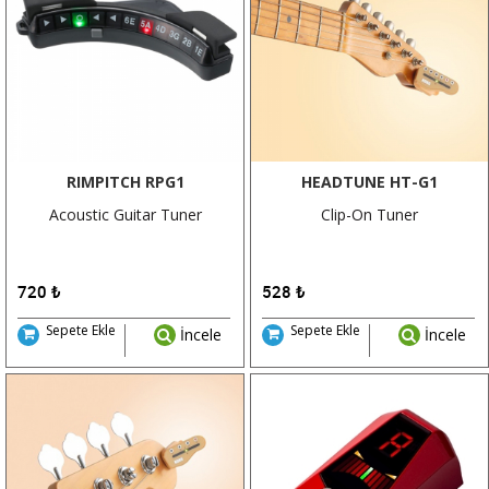
RIMPITCH RPG1
HEADTUNE HT-G1
Acoustic Guitar Tuner
Clip-On Tuner
720
₺
528
₺
Sepete Ekle
Sepete Ekle
İncele
İncele