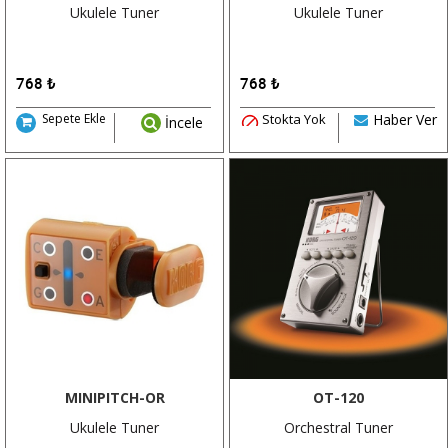
Ukulele Tuner
Ukulele Tuner
768
₺
768
₺
Sepete Ekle
Stokta Yok
Haber Ver
İncele
MINIPITCH-OR
OT-120
Ukulele Tuner
Orchestral Tuner