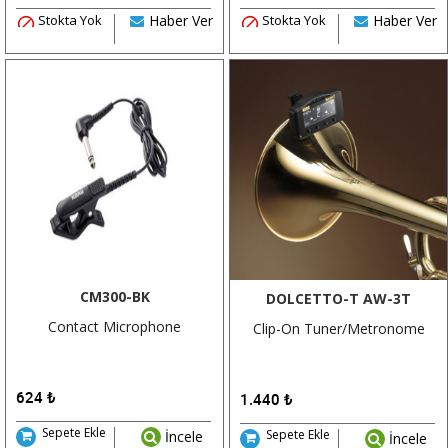
Stokta Yok
Haber Ver
Stokta Yok
Haber Ver
CM300-BK
DOLCETTO-T AW-3T
Contact Microphone
Clip-On Tuner/Metronome
624
₺
1.440
₺
Sepete Ekle
Sepete Ekle
İncele
İncele