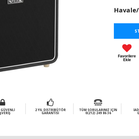
Havale/
S
Favorilere
Ekle
 GÜVENLI
2 YIL DISTRIBÜTÖR
TÜM SORULARINIZ İÇIN
İAD
ŞVERIŞ
GARANTISI
0(212) 249 86 36