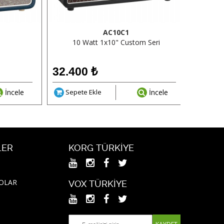
AC10C1
10 Watt 1x10" Custom Seri
50 Watt
32.400
₺
16.8
İncele
Sepete Ekle
İncele
Sepe
LER
KORG TÜRKIYE
NOLAR
VOX TÜRKIYE