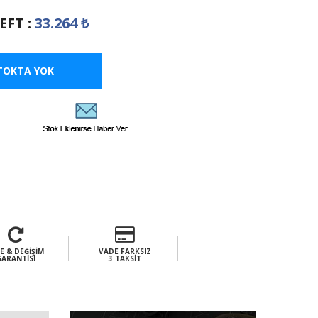
EFT
:
33.264
₺
TOKTA YOK
E & DEĞIŞIM
VADE FARKSIZ
GARANTISI
3 TAKSIT