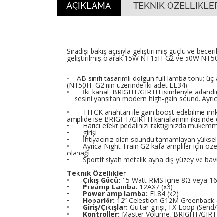
AÇIKLAMA
TEKNİK ÖZELLİKLE
Sıradışı bakış açısıyla geliştirilmiş güçlü ve bec
geliştirilmiş olarak 15W NT15H-G2 ve 50W NT5
• AB sınıfı tasarımlı dolgun full lamba tonu; üç 
(NT50H- G2'nin üzerinde iki adet EL34)
• İki-kanal BRIGHT/GIRTH isimleriyle adandırı
sesini yansıtan modern high-gain sound. Ayrıca
• THICK anahtarı ile gain boost edebilme i
amplide ise BRIGHT/GIRTH kanallarının ikisinde 
• Harici efekt pedalınızı taktığınızda mükemmel
• girişi
• İhtiyacınız olan soundu tamamlayan yüksek-k
• Ayrıca Night Train G2 kafa ampliler için öze
olanağı
• Sportif siyah metalik ayna dış yüzey ve bav
Teknik Özellikler
•
Çıkış Gücü:
15 Watt RMS içine 8Ω veya 1
•
Preamp Lamba:
12AX7 (x3)
•
Power amp lamba:
EL84 (x2)
•
Hoparlör:
12” Celestion G12M Greenback 
•
Giriş/Çıkışlar:
Guitar girişi, FX Loop (Send
•
Kontroller:
Master Volume, BRIGHT/GIRTH c