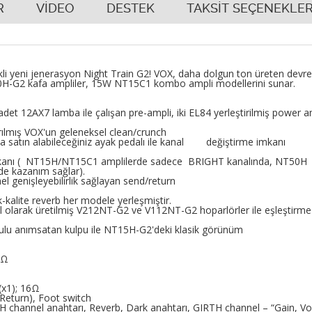
R
VİDEO
DESTEK
TAKSİT SEÇENEKLER
erikli yeni jenerasyon Night Train G2! VOX, daha dolgun ton üreten devre 
0H-G2 kafa ampliler, 15W NT15C1 kombo ampli modellerini sunar.
adet 12AX7 lamba ile çalışan pre-ampli, iki EL84 yerleştirilmiş power a
lmış VOX'un geleneksel clean/crunch
 satın alabileceğiniz ayak pedalı ile kanal değiştirme imkanı
mkanı ( NT15H/NT15C1 amplilerde sadece BRIGHT kanalında, NT50H
de kazanım sağlar).
 genişleyebilirlik sağlayan send/return
alite reverb her modele yerleşmiştir.
l olarak üretilmiş V212NT-G2 ve V112NT-G2 hoparlörler ile eşleştirme
ulu anımsatan kulpu ile NT15H-G2'deki klasik görünüm
6Ω
(x1); 16Ω
/Return), Foot switch
hannel anahtarı, Reverb, Dark anahtarı, GIRTH channel – “Gain, Vo