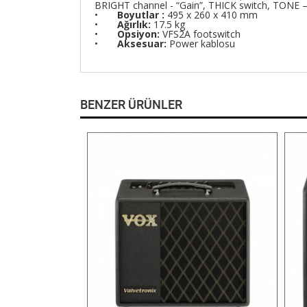
BRIGHT channel - “Gain”, THICK switch, TONE – “
•
Boyutlar :
495 x 260 x 410 mm
•
Ağırlık:
17.5 kg
•
Opsiyon:
VFS2A footswitch
•
Aksesuar:
Power kablosu
BENZER ÜRÜNLER