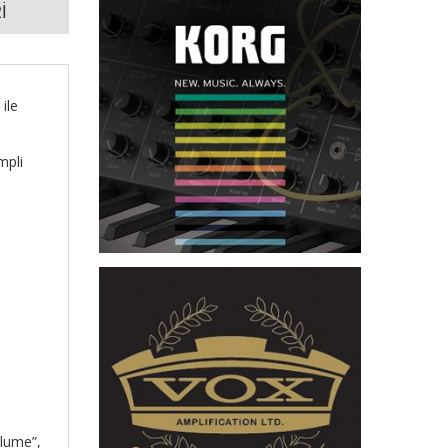
İ
ile
mpli
lume”,