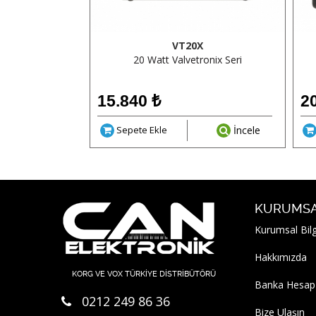
10 BASS
VT20X
2x5
20 Watt Valvetronix Seri
15.840
₺
2
İncele
Sepete Ekle
İncele
KURUMS
Kurumsal Bilg
Hakkımızda
KORG VE VOX TÜRKİYE DİSTRİBÜTÖRÜ
Banka Hesap
0212 249 86 36
Bize Ulaşın