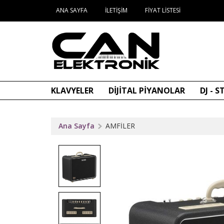
ANA SAYFA
İLETIŞIM
FIYAT LISTESI
KLAVYELER
DİJİTAL PİYANOLAR
DJ - 
Ana Sayfa
AMFİLER