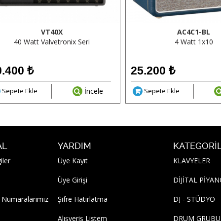
VT40X
AC4C1-BL
40 Watt Valvetronix Seri
4 Watt 1x10
0.400
₺
25.200
₺
Sepete Ekle
İncele
Sepete Ekle
AL
YARDIM
KATEGORI
iler
Üye Kayıt
KLAVYELER
Üye Girişi
DİJİTAL PİYA
 Numaralarımız
Şifre Hatırlatma
DJ - STÜDYO
Alışveriş Listem
DRUM GRUBU