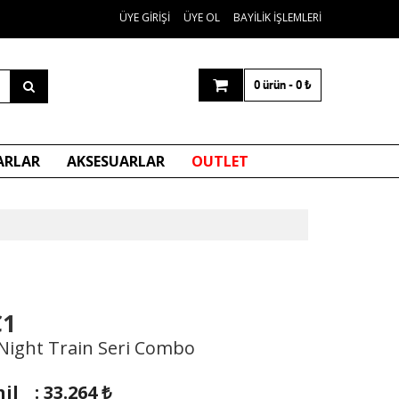
ÜYE GIRIŞI
ÜYE OL
BAYILIK İŞLEMLERI
0 ürün
-
0
₺
ARLAR
AKSESUARLAR
OUTLET
C1
Night Train Seri Combo
il
:
33.264
₺