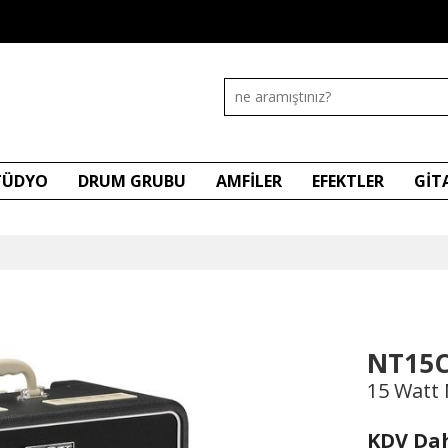
STÜDYO
DRUM GRUBU
AMFİLER
EFEKTLER
GİT
NT15
15 Watt 
KDV Dah