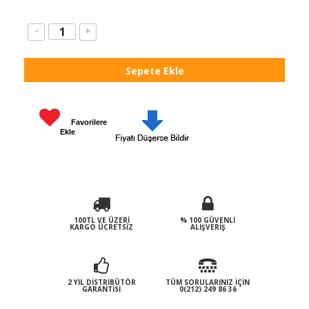
-
+
Favorilere
Ekle
100TL VE ÜZERI
% 100 GÜVENLI
KARGO ÜCRETSIZ
ALIŞVERIŞ
2 YIL DISTRIBÜTÖR
TÜM SORULARINIZ İÇIN
GARANTISI
0(212) 249 86 36