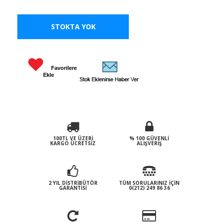
STOKTA YOK
Favorilere
Ekle
100TL VE ÜZERI
% 100 GÜVENLI
KARGO ÜCRETSIZ
ALIŞVERIŞ
2 YIL DISTRIBÜTÖR
TÜM SORULARINIZ İÇIN
GARANTISI
0(212) 249 86 36