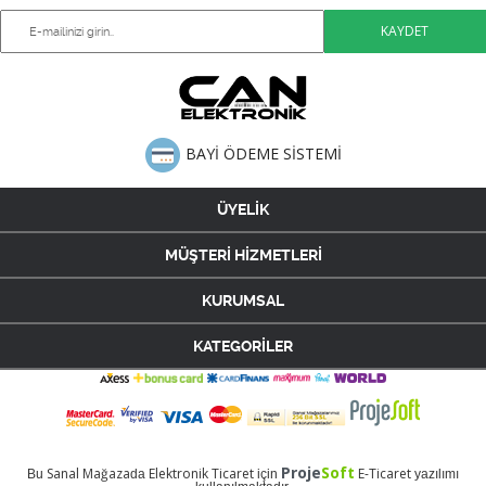
BAYİ ÖDEME SİSTEMİ
ÜYELİK
MÜŞTERİ HİZMETLERİ
KURUMSAL
KATEGORİLER
Proje
Soft
Sanal Mağaza
Elektronik Ticaret
E-Ticaret
Bu
da
için
yazılımı