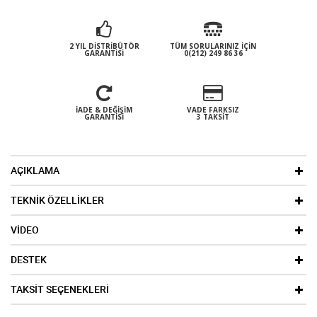
2 YIL DISTRIBÜTÖR
TÜM SORULARINIZ İÇIN
GARANTISI
0(212) 249 86 36
İADE & DEĞIŞIM
VADE FARKSIZ
GARANTISI
3 TAKSIT
AÇIKLAMA
TEKNİK ÖZELLİKLER
VİDEO
DESTEK
TAKSİT SEÇENEKLERİ