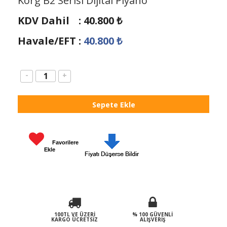
Korg B2 Serisi Dijital Piyano
KDV Dahil
:
40.800
₺
Havale/EFT
:
40.800
₺
-
+
Favorilere
Ekle
100TL VE ÜZERI
% 100 GÜVENLI
KARGO ÜCRETSIZ
ALIŞVERIŞ