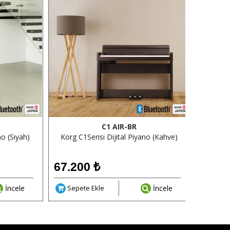
C1 AIR-BR
no (Siyah)
Korg C1Serisi Dijital Piyano (Kahve)
Korg C1
67.200
₺
67.2
İncele
Sepete Ekle
İncele
Sepe