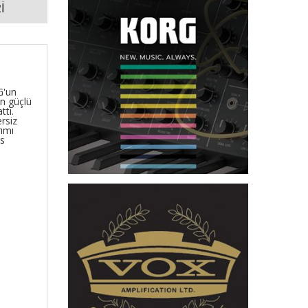
İ
G'un
an güçlü
ttı.
ersiz
rımı
es