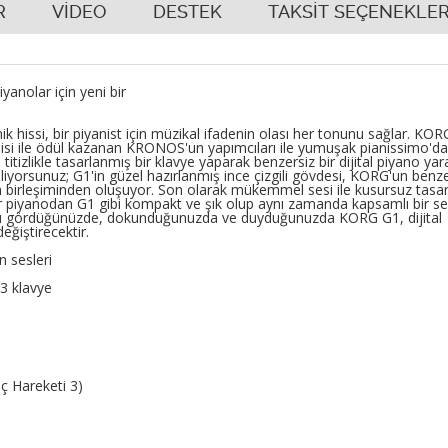
R
VİDEO
DESTEK
TAKSİT SEÇENEKLER
iyanolar için yeni bir
ik hissi, bir piyanist için müzikal ifadenin olası her tonunu sağlar. KOR
ojisi ile ödül kazanan KRONOS'un yapımcıları ile yumuşak pianissimo'd
izlikle tasarlanmış bir klavye yaparak benzersiz bir dijital piyano yara
biliyorsunuz; G1'in güzel hazırlanmış ince çizgili gövdesi, KORG'un benz
in birleşiminden oluşuyor. Son olarak mükemmel sesi ile kusursuz tasa
bir piyanodan G1 gibi kompakt ve şık olup aynı zamanda kapsamlı bir s
Onu gördüğünüzde, dokunduğunuzda ve duyduğunuzda KORG G1, dijital
eğiştirecektir.
n sesleri
3 klavye
iç Hareketi 3)