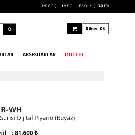
ÜYE GIRIŞI
ÜYE OL
BAYILIK İŞLEMLERI
0 ürün
-
0
₺
ARLAR
AKSESUARLAR
OUTLET
IR-WH
erisi Dijital Piyano (Beyaz)
il
:
81.600
₺