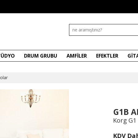
STÜDYO
DRUM GRUBU
AMFİLER
EFEKTLER
GİT
olar
G1B A
Korg G1 S
KDV Dah