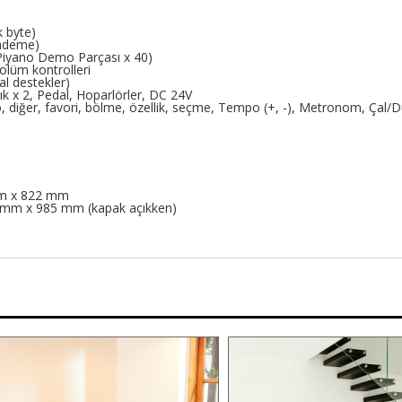
 byte)
kademe)
Piyano Demo Parçası x 40)
lüm kontrolleri
al destekler)
lık x 2, Pedal, Hoparlörler, DC 24V
o, diğer, favori, bölme, özellik, seçme, Tempo (+, -), Metronom, Çal/D
 mm x 822 mm
m (kapak açıkken)