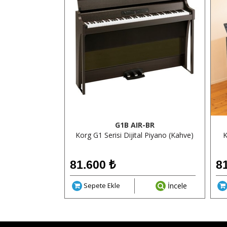
ITE
G1B AIR-BR
ital Piyano
Korg G1 Serisi Dijital Piyano (Kahve)
K
81.600
₺
8
İncele
Sepete Ekle
İncele