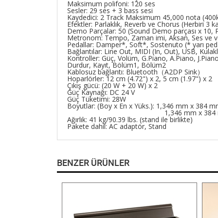
Maksimum polifoni: 120 ses
Sesler: 29 ses + 3 bass sesi
Kaydedici: 2 Track Maksimum 45,000 nota (400k
Efektler: Parlaklık, Reverb ve Chorus (Herbiri 3 
Demo Parçalar: 50 (Sound Demo parçası x 10, 
Metronom: Tempo, Zaman imi, Aksan, Ses ve vo
Pedallar: Damper*, Soft*, Sostenuto (* yarı ped
Bağlantılar: Line Out, MIDI (In, Out), USB, Kulak
Kontroller: Güç, Volüm, G.Piano, A.Piano, J.Pian
Durdur, Kayıt, Bölüm1, Bölüm2
Kablosuz bağlantı: Bluetooth（A2DP Sink）
Hoparlörler: 12 cm (4.72") x 2, 5 cm (1.97") x 2
Çıkış gücü: (20 W + 20 W) x 2
Güç Kaynağı: DC 24 V
Güç Tüketimi: 28W
Boyutlar: (Boy x En x Yüks.): 1,346 mm x 384
1,346 mm x 384 mm x 985 m
Ağırlık: 41 kg/90.39 lbs. (stand ile birlikte)
Pakete dahil: AC adaptör, Stand
BENZER ÜRÜNLER