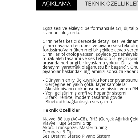
AÇIKLAMA
TEKNİK ÖZELLİKLE
Eşsiz sesi ve ekileyici performansı ile G1, dijital p
standart oluşturdu.
G1'in nefes kesici derecede detaylı sesi ve dinam
yıllara dayanan tecrübesi ve piyano sesi teknol
fortissimo'ya mükemmel bir şekilde cevap veren tit
G1'in ileri teknoloji yapısını şöylece gözlemleye
müzik aleti tasarımı ve ses teknolojisi geçmişin
arasında herhangi bir kıyaslama yoktur. Dijital 
deneyimi yaratmak olağanüstü bir başarıdır. 
piyanolar hakkındaki algılamınızı sonsuza kadar d
- Dünyanın en iyi üç kuyruklu konser piyanosunu
- Gerçeğine en yakın çoklu-layer sample'lar
- Akustik piyano dokunuşunu ve hissini veren RH
- Yeni geliştirilmiş amfi ve hoparlör sistemi
- 3 farklı renkte, modern tasarımlı gövde
- Bluetooth bağlantısıyla ses çalma
Teknik Özellikler
Klavye: 88 tuş (A0–C8), RH3 (Gerçek Ağırlıklı Çek
Klavye Tuşe Seçimi: 5 tip
Akort: Transpoze, Master tuning
Tempara: 9 Tip
Ses Üretimi: Stereo Piyano Sistem