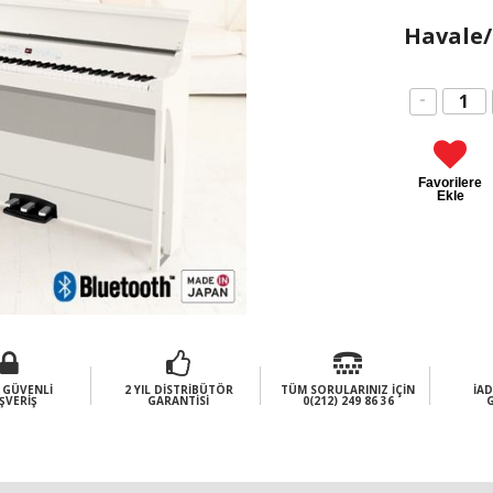
Havale/
-
Favorilere
Ekle
 GÜVENLI
2 YIL DISTRIBÜTÖR
TÜM SORULARINIZ İÇIN
İAD
ŞVERIŞ
GARANTISI
0(212) 249 86 36