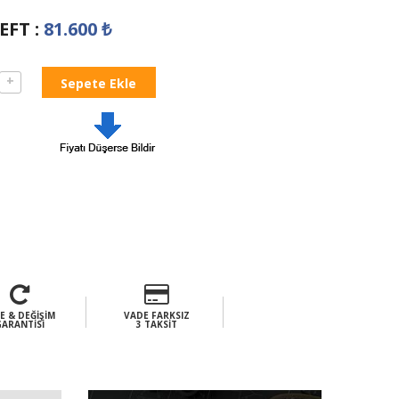
EFT
:
81.600
₺
+
E & DEĞIŞIM
VADE FARKSIZ
GARANTISI
3 TAKSIT