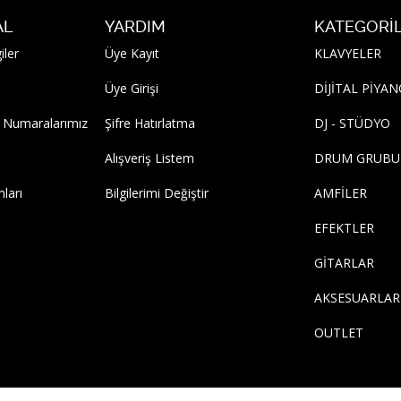
AL
YARDIM
KATEGORI
iler
Üye Kayıt
KLAVYELER
Üye Girişi
DİJİTAL PİYA
 Numaralarımız
Şifre Hatırlatma
DJ - STÜDYO
Alışveriş Listem
DRUM GRUBU
mları
Bilgilerimi Değiştir
AMFİLER
EFEKTLER
GİTARLAR
AKSESUARLAR
OUTLET