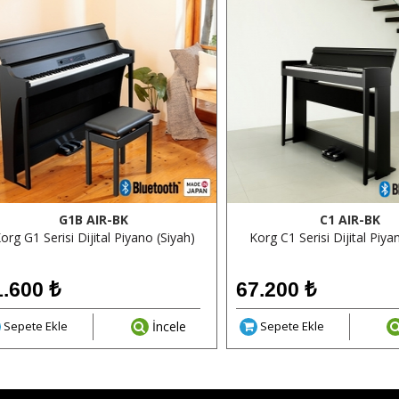
G1B AIR-BK
C1 AIR-BK
org G1 Serisi Dijital Piyano (Siyah)
Korg C1 Serisi Dijital Piya
1.600
₺
67.200
₺
Sepete Ekle
İncele
Sepete Ekle