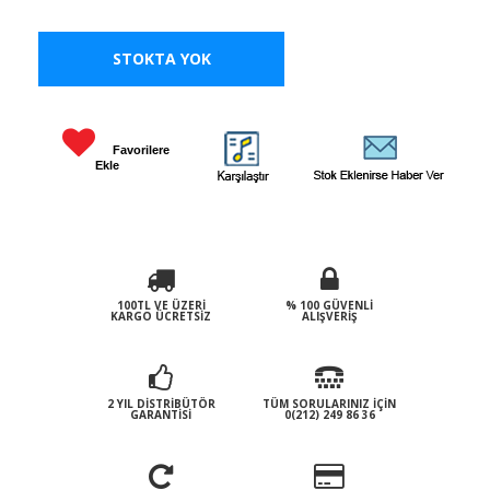
STOKTA YOK
Favorilere
Ekle
100TL VE ÜZERI
% 100 GÜVENLI
KARGO ÜCRETSIZ
ALIŞVERIŞ
2 YIL DISTRIBÜTÖR
TÜM SORULARINIZ İÇIN
GARANTISI
0(212) 249 86 36