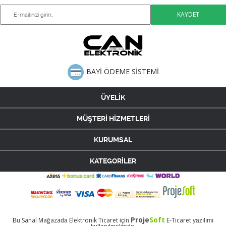
BAYİ ÖDEME SİSTEMİ
ÜYELİK
MÜŞTERİ HİZMETLERİ
KURUMSAL
KATEGORİLER
Proje
Soft
Sanal Mağaza
Elektronik Ticaret
E-Ticaret
Bu
da
için
yazılımı