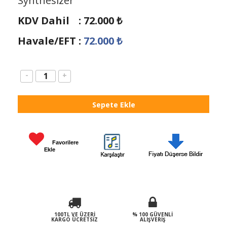
Synthesizer
KDV Dahil
:
72.000
₺
Havale/EFT
:
72.000
₺
-
+
Favorilere
Ekle
100TL VE ÜZERI
% 100 GÜVENLI
KARGO ÜCRETSIZ
ALIŞVERIŞ