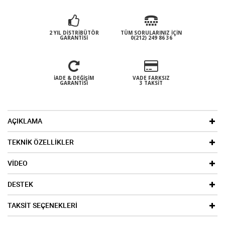
2 YIL DISTRIBÜTÖR
TÜM SORULARINIZ İÇIN
GARANTISI
0(212) 249 86 36
İADE & DEĞIŞIM
VADE FARKSIZ
GARANTISI
3 TAKSIT
AÇIKLAMA
TEKNİK ÖZELLİKLER
VİDEO
DESTEK
TAKSİT SEÇENEKLERİ